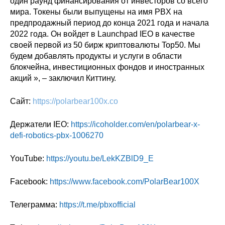
один раунд финансирования от инвесторов со всего
мира.
Токены были выпущены на имя PBX на
предпродажный период до конца 2021 года и начала
2022 года. Он войдет в Launchpad IEO в качестве
своей первой из 50 бирж криптовалюты Top50.
Мы
будем добавлять продукты и услуги в области
блокчейна, инвестиционных фондов и иностранных
акций », – заключил Киттину.
Сайт:
https://polarbear100x.co
Держатели IEO:
https://icoholder.com/en/polarbear-x-
defi-robotics-pbx-1006270
YouTube:
https://youtu.be/LekKZBlD9_E
Facebook:
https://www.facebook.com/PolarBear100X
Телеграмма:
https://t.me/pbxofficial