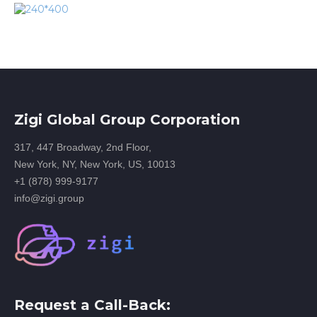
Zigi Global Group Corporation
317, 447 Broadway, 2nd Floor,
New York, NY, New York, US, 10013
+1 (878) 999-9177
info@zigi.group
Request a Call-Back: