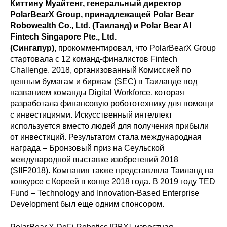
Киттину Муайтенг, генеральный директор
PolarBearX Group, принадлежащей Polar Bear
Robowealth Co., Ltd. (Таиланд) и Polar Bear AI
Fintech Singapore Pte., Ltd.
(Сингапур),
прокомментировал, что PolarBearX Group
стартовала с 12 команд-финалистов Fintech
Challenge. 2018, организованный Комиссией по
ценным бумагам и биржам (SEC) в Таиланде под
названием команды Digital Workforce, которая
разработала финансовую робототехнику для помощи
с инвестициями.
Искусственный интеллект
используется вместо людей для получения прибыли
от инвестиций.
Результатом стала международная
награда – Бронзовый приз на Сеульской
международной выставке изобретений 2018
(SIIF2018).
Компания также представляла Таиланд на
конкурсе с Кореей в конце 2018 года. В 2019 году TED
Fund – Technology and Innovation-Based Enterprise
Development был еще одним спонсором.