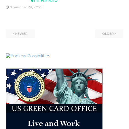
enn FINN.no
November 29, 2025
NEWER
OLDER