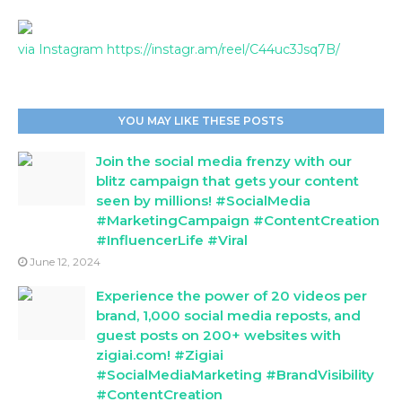
via Instagram https://instagr.am/reel/C44uc3Jsq7B/
YOU MAY LIKE THESE POSTS
Join the social media frenzy with our
blitz campaign that gets your content
seen by millions! #SocialMedia
#MarketingCampaign #ContentCreation
#InfluencerLife #Viral
June 12, 2024
Experience the power of 20 videos per
brand, 1,000 social media reposts, and
guest posts on 200+ websites with
zigiai.com! #Zigiai
#SocialMediaMarketing #BrandVisibility
#ContentCreation