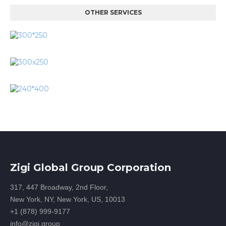
OTHER SERVICES
Zigi Global Group Corporation
317, 447 Broadway, 2nd Floor,
New York, NY, New York, US, 10013
+1 (878) 999-9177
info@zigi.group