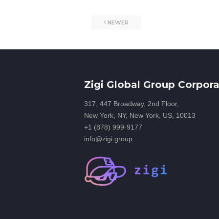
NEWER
Zigi Global Group Corpora
317, 447 Broadway, 2nd Floor,
New York, NY, New York, US, 10013
+1 (878) 999-9177
info@zigi.group