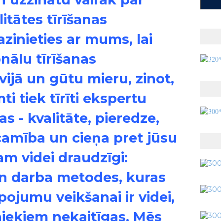
tātes tīrīšanas
zinieties ar mums, lai
nālu tīrīšanas
ijā un gūtu mieru, zinot,
ti tiek tīrīti ekspertu
s - kvalitāte, pieredze,
amība un cieņa pret jūsu
m videi draudzīgi:
 un darba metodes, kuras
ojumu veikšanai ir videi,
niekiem nekaitīgas. Mēs