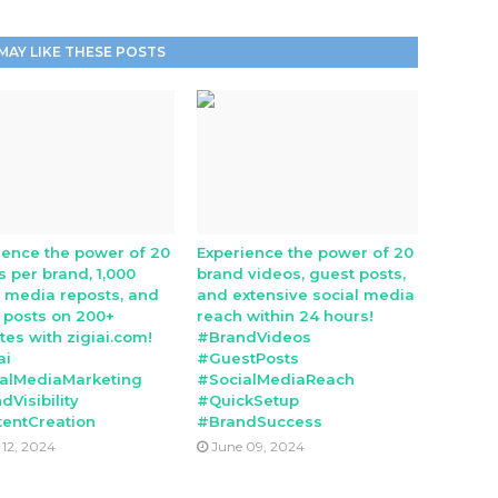
MAY LIKE THESE POSTS
ience the power of 20
Experience the power of 20
s per brand, 1,000
brand videos, guest posts,
l media reposts, and
and extensive social media
 posts on 200+
reach within 24 hours!
tes with zigiai.com!
#BrandVideos
ai
#GuestPosts
alMediaMarketing
#SocialMediaReach
dVisibility
#QuickSetup
entCreation
#BrandSuccess
 12, 2024
June 09, 2024