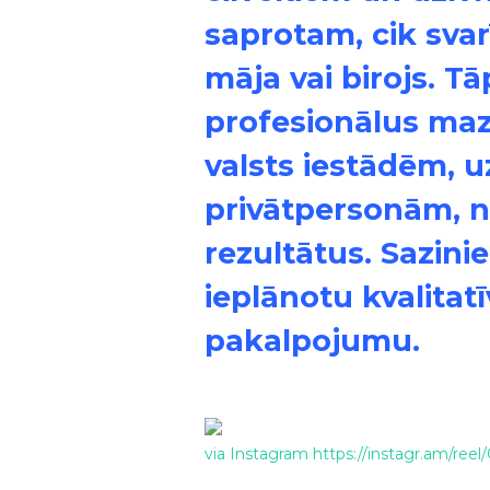
saprotam, cik svarī
māja vai birojs. 
profesionālus ma
valsts iestādēm,
privātpersonām, n
rezultātus. Sazini
ieplānotu kvalitat
pakalpojumu.
via Instagram https://instagr.am/re