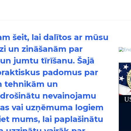
am šeit, lai dalītos ar mūsu
zi un zināšanām par
un jumtu tīrīšanu. Šajā
 praktiskus padomus par
m tehnikām un
odrošinātu nevainojamu
ājas vai uzņēmuma logiem
iet mums, lai paplašinātu
n uzzinātu vairāk par