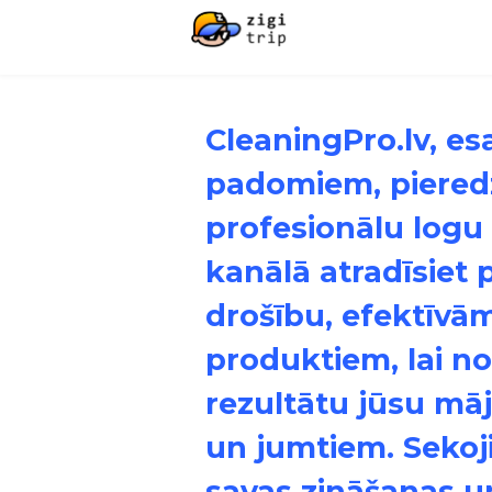
CleaningPro.lv, es
padomiem, piered
profesionālu logu 
kanālā atradīsiet
drošību, efektīvā
produktiem, lai n
rezultātu jūsu m
un jumtiem. Sekoj
savas zināšanas u