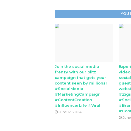
YOU 
Join the social media
Exper
frenzy with our blitz
video
campaign that gets your
socia
content seen by millions!
guest
#SocialMedia
websi
#MarketingCampaign
#Zigi
#ContentCreation
#Soci
#InfluencerLife #Viral
#Bran
#Cont
June 12, 2024
June