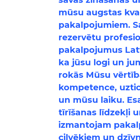
mūsu augstas kvali
pakalpojumiem. Sa
rezervētu profesio
pakalpojumus Latv
ka jūsu logi un jum
rokās Mūsu vērtība
kompetence, uztic
un mūsu laiku. Esa
tīrīšanas līdzekļi
izmantojam pakalp
cilvēkiem un dzīv