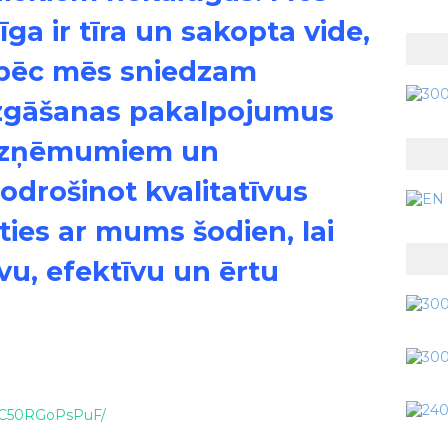
ga ir tīra un sakopta vide,
Tāpēc mēs sniedzam
zgāšanas pakalpojumus
 uzņēmumiem un
odrošinot kvalitatīvus
eties ar mums šodien, lai
īvu, efektīvu un ērtu
el/C50RGoPsPuF/