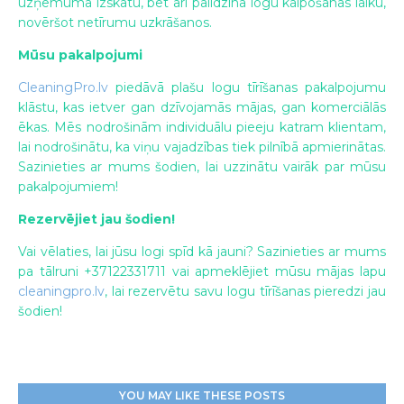
uzņēmuma izskatu, bet arī paildzina logu kalpošanas laiku,
novēršot netīrumu uzkrāšanos.
Mūsu pakalpojumi
CleaningPro.lv
piedāvā plašu logu tīrīšanas pakalpojumu
klāstu, kas ietver gan dzīvojamās mājas, gan komerciālās
ēkas. Mēs nodrošinām individuālu pieeju katram klientam,
lai nodrošinātu, ka viņu vajadzības tiek pilnībā apmierinātas.
Sazinieties ar mums šodien, lai uzzinātu vairāk par mūsu
pakalpojumiem!
Rezervējiet jau šodien!
Vai vēlaties, lai jūsu logi spīd kā jauni? Sazinieties ar mums
pa tālruni +37122331711 vai apmeklējiet mūsu mājas lapu
cleaningpro.lv
, lai rezervētu savu logu tīrīšanas pieredzi jau
šodien!
YOU MAY LIKE THESE POSTS