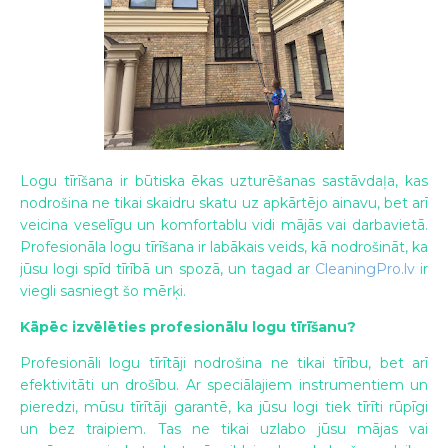
Logu tīrīšana ir būtiska ēkas uzturēšanas sastāvdaļa, kas
nodrošina ne tikai skaidru skatu uz apkārtējo ainavu, bet arī
veicina veselīgu un komfortablu vidi mājās vai darbavietā.
Profesionāla logu tīrīšana ir labākais veids, kā nodrošināt, ka
jūsu logi spīd tīrībā un spozā, un tagad ar
CleaningPro.lv
ir
viegli sasniegt šo mērķi.
Kāpēc izvēlēties profesionālu logu tīrīšanu?
Profesionāli logu tīrītāji nodrošina ne tikai tīrību, bet arī
efektivitāti un drošību. Ar speciālajiem instrumentiem un
pieredzi, mūsu tīrītāji garantē, ka jūsu logi tiek tīrīti rūpīgi
un bez traipiem. Tas ne tikai uzlabo jūsu mājas vai