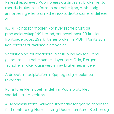
Fellesskapsdrevet: Kupi.no eies og drives av brukerne. Jo
mer du bruker plattformen pa mobelkjop, mobelsalg,
annonsering eller promedlemskap, desto storre andel eier
du
KUPI Points for mobler: For hver krone brukt pa
promedlemskap 149 krmnd, annonseboost 99 kr eller
frontpage boost 299 kr tjener brukerne KUPI Points som
konverteres til faktiske eierandeler
Verdistigning for medeiere: Nar Kupi.no vokser i verdi
gjennom okt mobelhandel i byer som Oslo, Bergen,
Trondheim, oker ogsa verdien av brukernes andeler
AIdrevet mobelplattform: Kjop og selg mobler pa
rekordtid
For a forenkle mobelhandel har Kupi.no utviklet
spesialiserte AIverktoy.
AI Mobelassistent: Skriver automatisk fengende annonser
for Furniture og Home, Living Room Furniture, Kitchen og