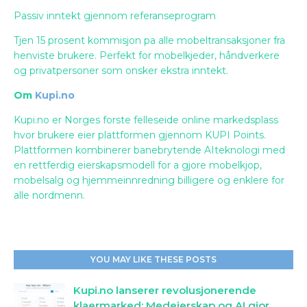
Passiv inntekt gjennom referanseprogram
Tjen 15 prosent kommisjon pa alle mobeltransaksjoner fra
henviste brukere. Perfekt for mobelkjeder, håndverkere
og privatpersoner som onsker ekstra inntekt.
Om
Kupi.no
Kupi.no er Norges forste felleseide online markedsplass
hvor brukere eier plattformen gjennom KUPI Points.
Plattformen kombinerer banebrytende AIteknologi med
en rettferdig eierskapsmodell for a gjore mobelkjop,
mobelsalg og hjemmeinnredning billigere og enklere for
alle nordmenn.
YOU MAY LIKE THESE POSTS
Kupi.no lanserer revolusjonerende
klaermarked: Medeierskap og AI gjor